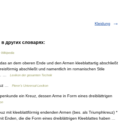
Kleidung
" в других словарях:
 Wikipedia
 das an dem oberen Ende und den Armen kleeblattartig abschließt
bkreisförmig abschließt und namentlich im romanischen Stile
tes… …
Lexikon der gesamten Technik
kreuz …
Pierer's Universal-Lexikon
penkunde ein Kreuz, dessen Arme in Form eines dreiblättrigen
kon
euz mit kleeblattförmig endenden Armen (bes. als Triumphkreuz) *
uz mit Enden, die die Form eines dreiblättrigen Kleeblattes haben …