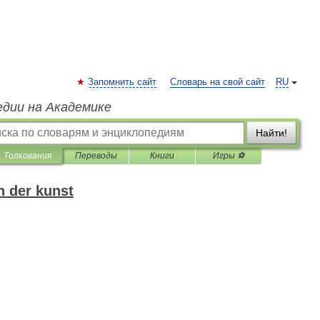
Запомнить сайт
Словарь на свой сайт
RU
едии на Академике
Найти!
Толкования
Переводы
Книги
Игры ⚽
h der kunst