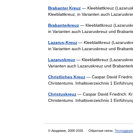
Brabanter Kreuz
— Kleeblattkreuz (Lazaruskr
Kleeblattkreuz, in Varianten auch Lazarusk
Brabanterkreuz
— Kleeblattkreuz (Lazaruskre
in Varianten auch Lazaruskreuz und Braban
Lazarus-Kreuz
— Kleeblattkreuz (Lazaruskreu
in Varianten auch Lazaruskreuz und Braban
Lazaruskreuz
— Kleeblattkreuz (Lazaruskreuz
Varianten auch Lazaruskreuz und Brabante
Christliches Kreuz
— Caspar David Friedric
Christentums. Inhaltsverzeichnis 1 Einführ
Christuskreuz
— Caspar David Friedrich: Kr
Christentums. Inhaltsverzeichnis 1 Einführ
© Академик, 2000-2026
Обратная связь:
Техподдерж