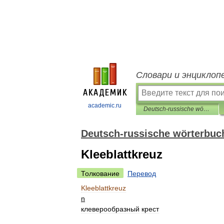
Словари и энциклоп
academic.ru
Deutsch-russische wörterbuch der kunst
Deutsch-russische wörterbuc
Kleeblattkreuz
Толкование
Перевод
Kleeblattkreuz
n
клеверообразный
крест