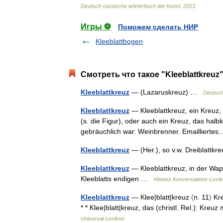
Deutsch
-
russische
wörterbuch
der
kunst
.
2013
.
Игры ⚽
Поможем сделать НИР
Kleeblattbogen
Смотреть что такое "Kleeblattkreuz
Kleeblattkreuz
— (Lazaruskreuz) …
Deutsch
Kleeblattkreuz
— Kleeblattkreuz, ein Kreuz,
(s. die Figur), oder auch ein Kreuz, das hal
gebräuchlich war. Weinbrenner. Emaillier
Kleeblattkreuz
— (Her.), so v.w. Dreiblatt
Kleeblattkreuz
— Kleeblattkreuz, in der Wap
Kleeblatts endigen …
Kleines Konversations-Lexi
Kleeblattkreuz
— Klee|blatt|kreuz 〈n. 11〉 Kr
* * Klee|blatt|kreuz, das (christl. Rel.): Kre
Universal-Lexikon